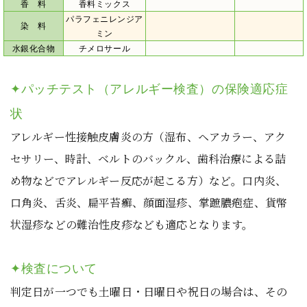
香 料
香料ミックス
パラフェニレンジア
染 料
ミン
水銀化合物
チメロサール
✦パッチテスト（アレルギー検査）の保険適応症
状
アレルギー性接触皮膚炎の方（湿布、ヘアカラー、アク
セサリー、時計、ベルトのバックル、歯科治療による詰
め物などでアレルギー反応が起こる方）など。口内炎、
口角炎、舌炎、扁平苔癬、顔面湿疹、掌蹠膿疱症、貨幣
状湿疹などの難治性皮疹なども適応となります。
✦検査について
判定日が一つでも土曜日・日曜日や祝日の場合は、その