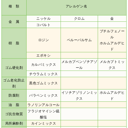
種 類
アレルゲン名
ニッケル
クロム
金
金 属
コバルト
ブチルフェノー
ル
ロジン
ペルーバルサム
樹 脂
ホルムアルデヒ
ド
エポキシ
メルカプベンゾチアゾ
メルカプトミッ
カルバミックス
ゴム硬化剤
ール
クス
チウラムミックス
ゴム老化防止
黒色ゴムミックス
剤
イソチアゾリノンミッ
ホルムアルデヒ
防腐剤
パラベンミックス
クス
ド
油 脂
ラノリンアルコール
フラジオマイシン硫
ゴ抗生物質
酸塩
局所麻酔剤
カインミックス