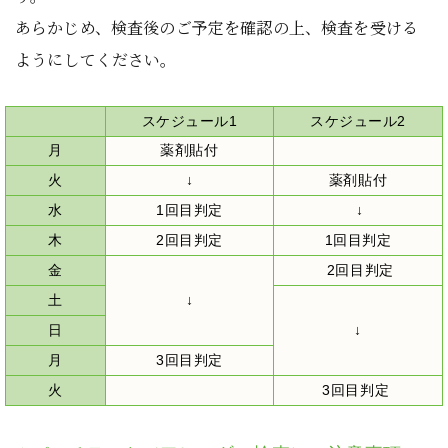
あらかじめ、検査後のご予定を確認の上、検査を受ける
ようにしてください。
スケジュール1
スケジュール2
月
薬剤貼付
火
↓
薬剤貼付
水
1回目判定
↓
木
2回目判定
1回目判定
金
2回目判定
土
↓
日
↓
月
3回目判定
火
3回目判定